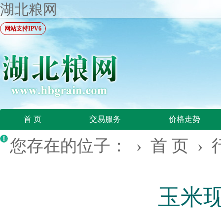
湖北粮网
网站支持IPV6
首 页
交易服务
价格走势
您存在的位子： ›
首 页
›
玉米